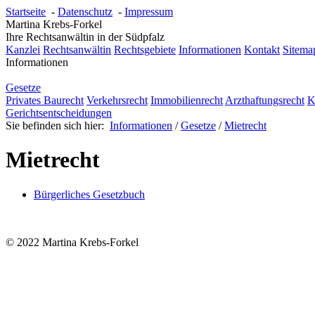
Startseite
-
Datenschutz
-
Impressum
Martina Krebs-Forkel
Ihre Rechtsanwältin in der Südpfalz
Kanzlei
Rechtsanwältin
Rechtsgebiete
Informationen
Kontakt
Sitema
Informationen
Gesetze
Privates Baurecht
Verkehrsrecht
Immobilienrecht
Arzthaftungsrecht
K
Gerichtsentscheidungen
Sie befinden sich hier:
Informationen
/
Gesetze
/
Mietrecht
Mietrecht
Bürgerliches Gesetzbuch
© 2022 Martina Krebs-Forkel