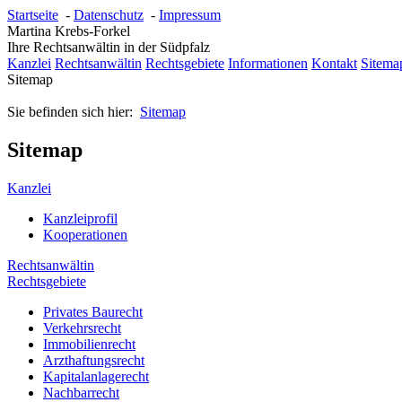
Startseite
-
Datenschutz
-
Impressum
Martina Krebs-Forkel
Ihre Rechtsanwältin in der Südpfalz
Kanzlei
Rechtsanwältin
Rechtsgebiete
Informationen
Kontakt
Sitema
Sitemap
Sie befinden sich hier:
Sitemap
Sitemap
Kanzlei
Kanzleiprofil
Kooperationen
Rechtsanwältin
Rechtsgebiete
Privates Baurecht
Verkehrsrecht
Immobilienrecht
Arzthaftungsrecht
Kapitalanlagerecht
Nachbarrecht